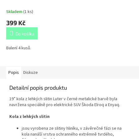
Skladem
(
1 ks
)
399 Kč
Do košíku
Balení 4 kusů.
Popis
Diskuze
Detailní popis produktu
19” kola z lehkých slitin Luter v černé metalické barvě byla
navržena speciálně pro elektrické SUV Škoda Elroq a Enyaq.
Kola z lehkých slitin
jsou vyrobena ze slitiny hliníku, v závěrečné fázi se na
kola nanáší vrstva ochranného extrémně tvrdého,