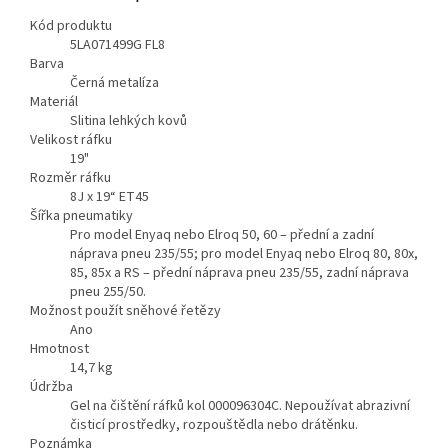
Kód produktu
5LA071499G FL8
Barva
Černá metalíza
Materiál
Slitina lehkých kovů
Velikost ráfku
19"
Rozměr ráfku
8J x 19“ ET45
Šířka pneumatiky
Pro model Enyaq nebo Elroq 50, 60 – přední a zadní
náprava pneu 235/55; pro model Enyaq nebo Elroq 80, 80x,
85, 85x a RS – přední náprava pneu 235/55, zadní náprava
pneu 255/50.
Možnost použít sněhové řetězy
Ano
Hmotnost
14,7
kg
Údržba
Gel na čištění ráfků kol 000096304C. Nepoužívat abrazivní
čisticí prostředky, rozpouštědla nebo drátěnku.
Poznámka