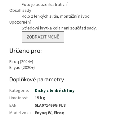
Foto je pouze ilustrativní.
Obsah sady
Kolo z lehkých slitin, montážní návod
Upozornění
Středová krytka kola není součástí sady.
Zobrazit
ZOBRAZIT MÉNĚ
méně
Určeno pro:
Elroq (2024+)
Enyaq (2020+)
Doplňkové parametry
Kategorie
:
Disky z lehké slitiny
Hmotnost
:
15 kg
EAN
:
5LA071499G FL8
Model vozu
:
Enyaq iV, Elroq
Z
á