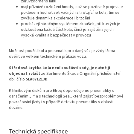
žáruvzdorného laku
mají příznivé rozložení hmoty, což se pozitivně projevuje
poklesem hodnot setrvačných sil rotujícího kola, tím se
zvyšuje dynamika akcelerace i brzdění
procházejí náročným systémem zkoušek, při kterých je
odzkoušena každá část kola, čímž je zajištěna jejich
vysoká kvalita a bezpečnost v provozu
Možnost použití kol a pneumatik pro daný vůz je vždy třeba
ověřit ve velkém technickém průkazu vozu.
Středová krytka kola není součástí sady, je nutné ji
objednat zvlášť
ze Sortimentu Škoda Originální příslušenství
obj. číslo
5LA071213D
.
K hliníkovým diskům pro Elroq doporučujeme pneumatiky s
označením „+“ a s technologií Seal, která zajistí bezproblémové
pokračování jízdy i v případě defektu pneumatiky v oblasti
dezénu.
Technická specifikace