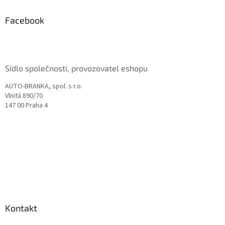
p
a
Facebook
t
í
Sídlo společnosti, provozovatel eshopu
AUTO-BRANKA, spol. s r.o.
Vlnitá 890/70
147 00 Praha 4
Kontakt