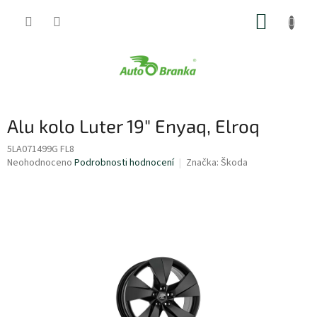
Přejít
NÁKUP
na
obsah
KOŠÍK
Alu kolo Luter 19" Enyaq, Elroq
5LA071499G FL8
Průměrné
Neohodnoceno
Podrobnosti hodnocení
Značka:
Škoda
hodnocení
produktu
je
0,0
z
5
hvězdiček.