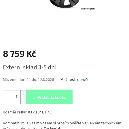
8 759 Kč
Měrná
Externí sklad 3-5 dní
cena:
Můžeme doručit do:
12.8.2026
Možnosti doručení
Přidat do košíku
Rozměr ráfku: 8J x 19“ ET 45
Kompatibilitu s Vaším vozem si prosím ověřte ve velkém technickém
průkazu nebo aplikaci eTechničák.