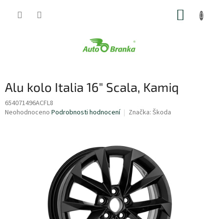
Přejít
NÁKUP
na
obsah
KOŠÍK
Alu kolo Italia 16" Scala, Kamiq
654071496ACFL8
Průměrné
Neohodnoceno
Podrobnosti hodnocení
Značka:
Škoda
hodnocení
produktu
je
0,0
z
5
hvězdiček.