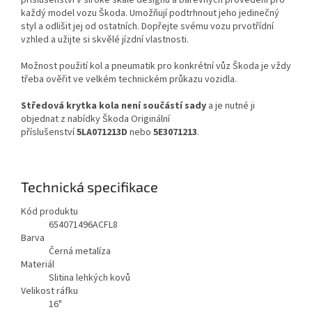
každý model vozu Škoda. Umožňují podtrhnout jeho jedinečný
styl a odlišit jej od ostatních. Dopřejte svému vozu prvotřídní
vzhled a užijte si skvělé jízdní vlastnosti.
Možnost použití kol a pneumatik pro konkrétní vůz Škoda je vždy
třeba ověřit ve velkém technickém průkazu vozidla.
Středová krytka kola není součástí sady
a je nutné ji
objednat z nabídky Škoda Originální
příslušenství
5LA071213D
nebo
5E3071213
.
Technická specifikace
Kód produktu
654071496ACFL8
Barva
Černá metalíza
Materiál
Slitina lehkých kovů
Velikost ráfku
16"