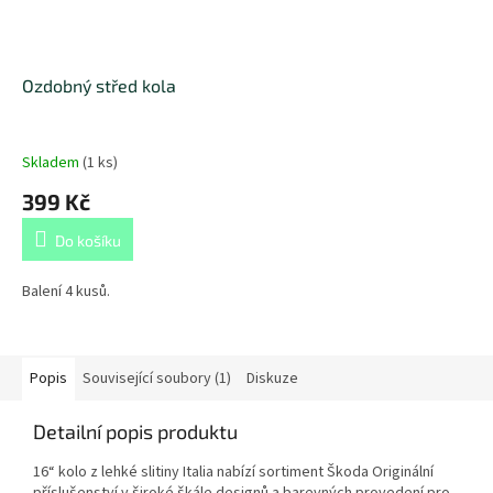
Ozdobný střed kola
Skladem
(
1 ks
)
399 Kč
Do košíku
Balení 4 kusů.
Popis
Související soubory (1)
Diskuze
Detailní popis produktu
16“ kolo z lehké slitiny Italia nabízí sortiment Škoda Originální
příslušenství v široké škále designů a barevných provedení pro