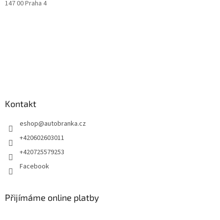
147 00 Praha 4
Kontakt
eshop
@
autobranka.cz
+420602603011
+420725579253
Facebook
Přijímáme online platby