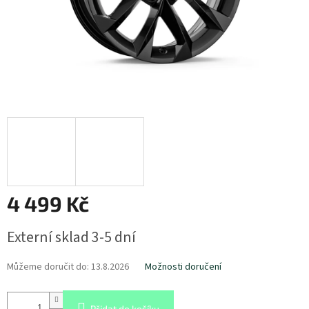
4 499 Kč
Měrná
Externí sklad 3-5 dní
cena:
Můžeme doručit do:
13.8.2026
Možnosti doručení
Přidat do košíku