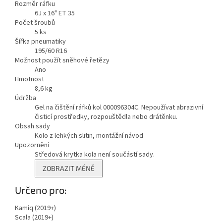
Rozměr ráfku
6J x 16" ET 35
Počet šroubů
5
ks
Šířka pneumatiky
195/60 R16
Možnost použít sněhové řetězy
Ano
Hmotnost
8,6
kg
Údržba
Gel na čištění ráfků kol 000096304C. Nepoužívat abrazivní
čisticí prostředky, rozpouštědla nebo drátěnku.
Obsah sady
Kolo z lehkých slitin, montážní návod
Upozornění
Středová krytka kola není součástí sady.
Zobrazit
ZOBRAZIT MÉNĚ
méně
Určeno pro:
Kamiq (2019+)
Scala (2019+)