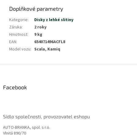
Doplňkové parametry
Kategorie
:
Disky z lehké slitiny
Záruka
:
2 roky
Hmotnost
:
9 kg
EAN
:
654071496ACFL8
Model vozu
:
Scala, Kamiq
Z
á
p
a
Facebook
t
í
Sídlo společnosti, provozovatel eshopu
AUTO-BRANKA, spol. s r.o.
Vlnitá 890/70