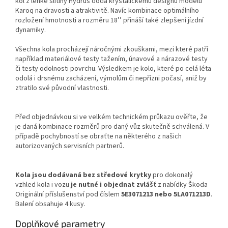
kol z lehké slitiny Hydrus dodá krystalickému designu modelu
Karoq na dravosti a atraktivitě. Navíc kombinace optimálního
rozložení hmotnosti a rozměru 18’’ přináší také zlepšení jízdní
dynamiky.
Všechna kola procházejí náročnými zkouškami, mezi které patří
například materiálové testy tažením, únavové a nárazové testy
či testy odolnosti povrchu. Výsledkem je kolo, které po celá léta
odolá i drsnému zacházení, výmolům či nepřízni počasí, aniž by
ztratilo své původní vlastnosti.
Před objednávkou si ve velkém technickém průkazu ověřte, že
je daná kombinace rozměrů pro daný vůz skutečně schválená. V
případě pochybností se obraťte na některého z našich
autorizovaných servisních partnerů.
Kola jsou dodávaná bez středové krytky
pro dokonalý
vzhled kola i vozu
je nutné i objednat zvlášť
z nabídky Škoda
Originální příslušenství pod číslem
5E3071213 nebo 5LA071213D
.
Balení obsahuje 4 kusy.
Doplňkové parametry