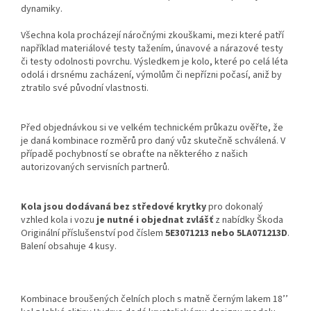
dynamiky.
Všechna kola procházejí náročnými zkouškami, mezi které patří
například materiálové testy tažením, únavové a nárazové testy
či testy odolnosti povrchu. Výsledkem je kolo, které po celá léta
odolá i drsnému zacházení, výmolům či nepřízni počasí, aniž by
ztratilo své původní vlastnosti.
Před objednávkou si ve velkém technickém průkazu ověřte, že
je daná kombinace rozměrů pro daný vůz skutečně schválená. V
případě pochybností se obraťte na některého z našich
autorizovaných servisních partnerů.
Kola jsou dodávaná bez středové krytky
pro dokonalý
vzhled kola i vozu
je nutné i objednat zvlášť
z nabídky Škoda
Originální příslušenství pod číslem
5E3071213 nebo 5LA071213D
.
Balení obsahuje 4 kusy.
Kombinace broušených čelních ploch s matně černým lakem 18’’