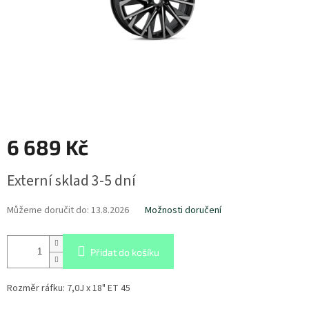
6 689 Kč
Měrná
Externí sklad 3-5 dní
cena:
Můžeme doručit do:
13.8.2026
Možnosti doručení
Přidat do košíku
Rozměr ráfku: 7,0J x 18" ET 45