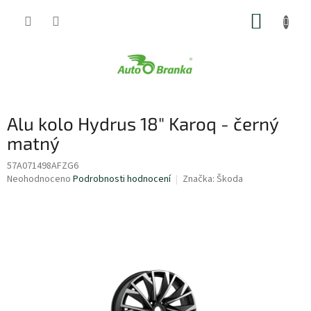
Přejít
NÁKUP
na
obsah
KOŠÍK
Alu kolo Hydrus 18" Karoq - černý
matný
57A071498AFZG6
Průměrné
Neohodnoceno
Podrobnosti hodnocení
Značka:
Škoda
hodnocení
produktu
je
0,0
z
5
hvězdiček.