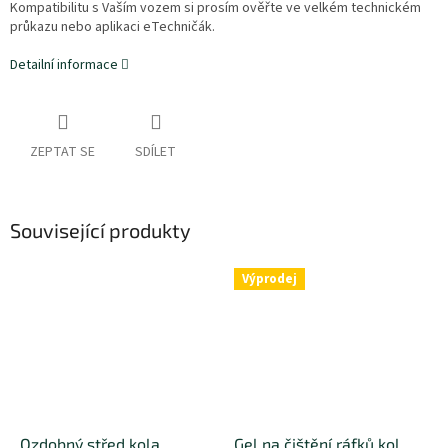
Kompatibilitu s Vaším vozem si prosím ověřte ve velkém technickém
průkazu nebo aplikaci eTechničák.
Detailní informace
ZEPTAT SE
SDÍLET
Související produkty
Výprodej
Ozdobný střed kola
Gel na čištění ráfků kol