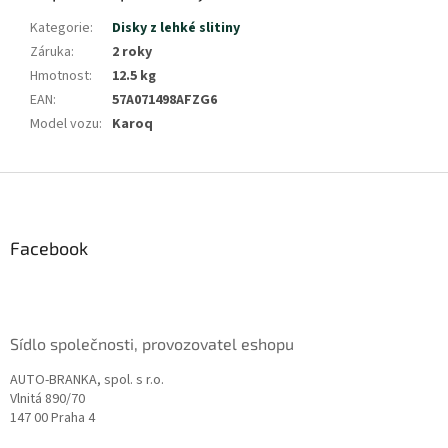
Kategorie
:
Disky z lehké slitiny
Záruka
:
2 roky
Hmotnost
:
12.5 kg
EAN
:
57A071498AFZG6
Model vozu
:
Karoq
Z
á
p
a
Facebook
t
í
Sídlo společnosti, provozovatel eshopu
AUTO-BRANKA, spol. s r.o.
Vlnitá 890/70
147 00 Praha 4