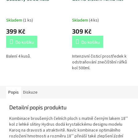
Skladem
(
1 ks
)
Skladem
(
4 ks
)
399 Kč
309 Kč
Do košíku
Do košíku
Balení 4 kusů.
Intenzivní čisticí prostředek k
odstraňování znečištění ráfků
kol 500ml.
Popis
Diskuze
Detailní popis produktu
Kombinace broušených čelních ploch s matně černým lakem 18’’
kol z lehké slitiny Hydrus dodá krystalickému designu modelu
Karoq na dravosti a atraktivitě. Navíc kombinace optimálního
rozložení hmotnosti a rozměru 18’’ přináší také zlepšení jízdní