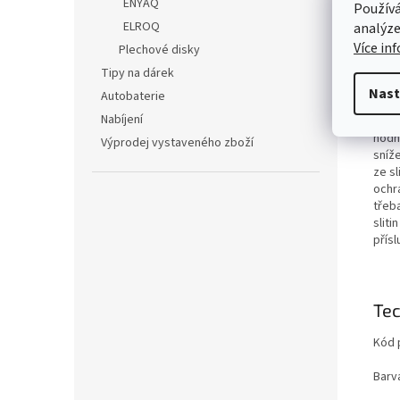
Det
ENYAQ
Používá
ELROQ
analýze
Origi
Více in
Plechové disky
přís
proc
Tipy na dárek
prop
Nast
Autobaterie
tím j
Nabíjení
Kola 
hodno
Výprodej vystaveného zboží
sníž
ze sl
ochr
třeb
sliti
přís
Tec
Kód 
Barv