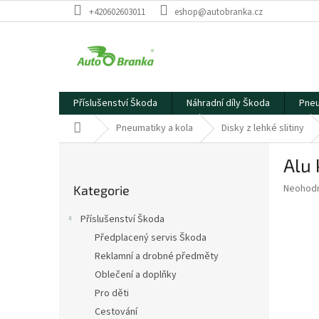
Přejít
+420602603011
eshop@autobranka.cz
na
obsah
Příslušenství Škoda
Náhradní díly Škoda
Pneu
Domů
Pneumatiky a kola
Disky z lehké slitiny
P
Alu 
o
Přeskočit
s
Průměr
Neohod
Kategorie
kategorie
t
hodnoce
r
produkt
Příslušenství Škoda
a
je
Předplacený servis Škoda
0,0
n
z
Reklamní a drobné předměty
n
5
í
Oblečení a doplňky
hvězdič
p
Pro děti
a
Cestování