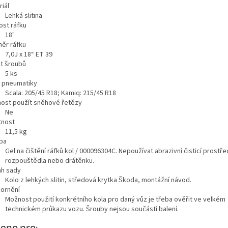
iál
Lehká slitina
ost ráfku
18"
ěr ráfku
7,0J x 18“ ET 39
t šroubů
5
ks
a pneumatiky
Scala: 205/45 R18; Kamiq: 215/45 R18
ost použít sněhové řetězy
Ne
nost
11,5
kg
ba
Gel na čištění ráfků kol / 000096304C. Nepoužívat abrazivní čisticí prostře
rozpouštědla nebo drátěnku.
h sady
Kolo z lehkých slitin, středová krytka Škoda, montážní návod.
ornění
Možnost použití konkrétního kola pro daný vůz je třeba ověřit ve velkém
technickém průkazu vozu. Šrouby nejsou součástí balení.
azit
eno pro:
ě