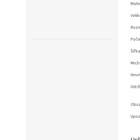
Mater
Velik
Rozm
Poče
Šířk
Možn
Hmot
Údrž
Obsa
Upoz
Zobr
Urč
mén