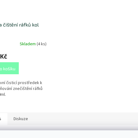
a čištění ráfků kol
Skladem
(
4 ks
)
 Kč
o košíku
vní čisticí prostředek k
ňování znečištění ráfků
0ml.
s
Diskuze