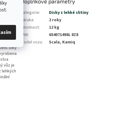
Doplňkové parametry
íky
ost.
riginální
Kategorie
:
Disky z lehké slitiny
ola
Záruka
:
2 roky
Hmotnost
:
12 kg
st kola,
lasím
EAN
:
654071498L 8Z8
e poklesem
Model vozu
:
Scala, Kamiq
dění. Díky
 vyrobena
rstva
ý vůz je
z lehkých
inální