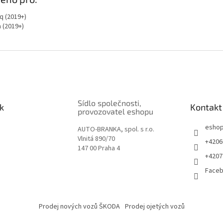
q (2019+)
 (2019+)
Sídlo společnosti,
k
Kontakt
provozovatel eshopu
esho
AUTO-BRANKA, spol. s r.o.
Vlnitá 890/70
+4206
147 00 Praha 4
+4207
Face
Prodej nových vozů ŠKODA
Prodej ojetých vozů