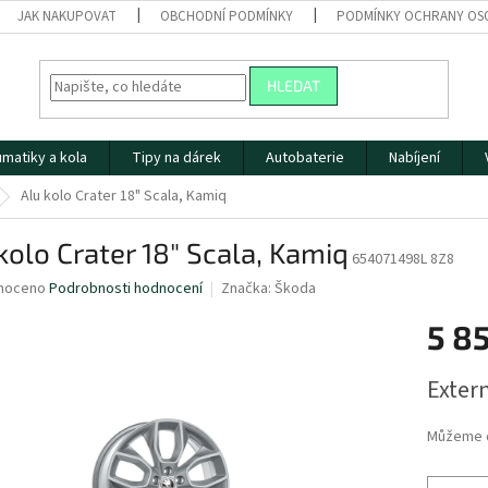
JAK NAKUPOVAT
OBCHODNÍ PODMÍNKY
PODMÍNKY OCHRANY OS
HLEDAT
matiky a kola
Tipy na dárek
Autobaterie
Nabíjení
Alu kolo Crater 18" Scala, Kamiq
kolo Crater 18" Scala, Kamiq
654071498L 8Z8
né
noceno
Podrobnosti hodnocení
Značka:
Škoda
ní
5 8
u
Měrná
Extern
cena:
ek.
Můžeme d