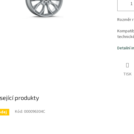
Rozměr rá
Kompatibi
technick
Detailní 
TISK
sející produkty
Kód:
000096304C
odej