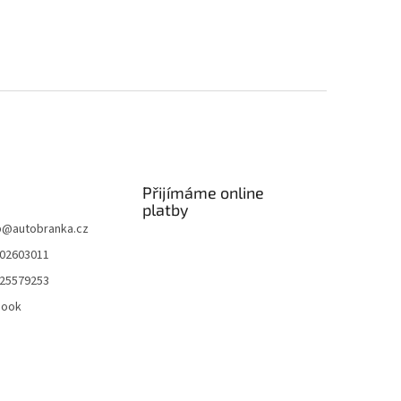
Přijímáme online
platby
p
@
autobranka.cz
02603011
25579253
book