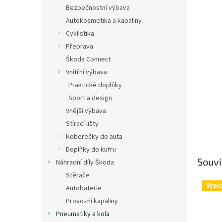
n
Bezpečnostní výbava
e
Autokosmetika a kapaliny
l
Cyklistika
Přeprava
Škoda Connect
Vnitřní výbava
Praktické doplňky
Sport a design
Vnější výbava
Stírací lišty
Koberečky do auta
Doplňky do kufru
Souvi
Náhradní díly Škoda
Stěrače
Výpr
Autobaterie
Provozní kapaliny
Pneumatiky a kola