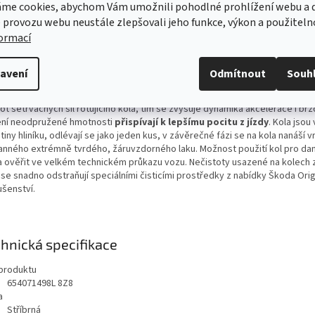
ailní popis produktu
me cookies, abychom Vám umožnili pohodlné prohlížení webu a d
 provozu webu neustále zlepšovali jeho funkce, výkon a použiteln
nalita zpracování a nenucená elegance kol z lehkých slitin z nabídky Škoda O
formací
lušenství je názorným příkladem
spojení kvality, funkčnosti a estetiky.
K
házejí všemi náročnými testy jako kola pro sériovou produkci. Vzhledem k
racovanému systému zkoušek je z hlediska namáhání odzkoušena každá čá
avení
Odmítnout
Souh
e zajištěna jejich
vysoká kvalita
a bezpečnost v provozu.
z lehkých slitin mají
příznivé rozložení hmoty,
což se pozitivně projevuj
t setrvačných sil rotujícího kola, tím se zvyšuje dynamika akcelerace i brz
ení neodpružené hmotnosti
přispívají k lepšímu pocitu z jízdy
. Kola jsou
itiny hliníku, odlévají se jako jeden kus, v závěrečné fázi se na kola nanáší v
anného extrémně tvrdého, žáruvzdorného laku. Možnost použití kol pro dan
a ověřit ve velkém technickém průkazu vozu. Nečistoty usazené na kolech 
n se snadno odstraňují speciálními čisticími prostředky z nabídky Škoda Orig
lušenství.
hnická specifikace
produktu
654071498L 8Z8
a
Stříbrná