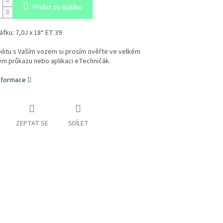
Přidat do košíku
fku: 7,0J x 18“ ET 39
litu s Vaším vozem si prosím ověřte ve velkém
ém průkazu nebo aplikaci eTechničák.
informace
ZEPTAT SE
SDÍLET