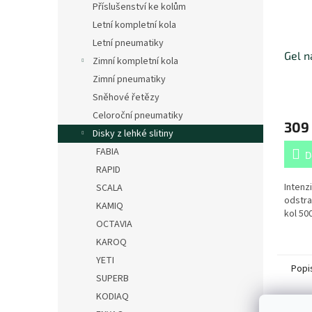
Příslušenství ke kolům
Letní kompletní kola
Letní pneumatiky
Gel n
Zimní kompletní kola
Zimní pneumatiky
Sněhové řetězy
Celoroční pneumatiky
309
Disky z lehké slitiny
FABIA
D
RAPID
Intenzi
SCALA
odstra
KAMIQ
kol 50
OCTAVIA
KAROQ
YETI
Popi
SUPERB
KODIAQ