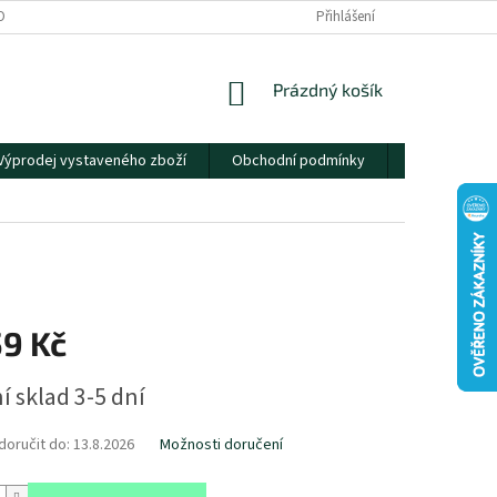
OBNÍCH ÚDAJŮ
Přihlášení
NÁKUPNÍ
Prázdný košík
KOŠÍK
Výprodej vystaveného zboží
Obchodní podmínky
Kontakty
59 Kč
í sklad 3-5 dní
oručit do:
13.8.2026
Možnosti doručení