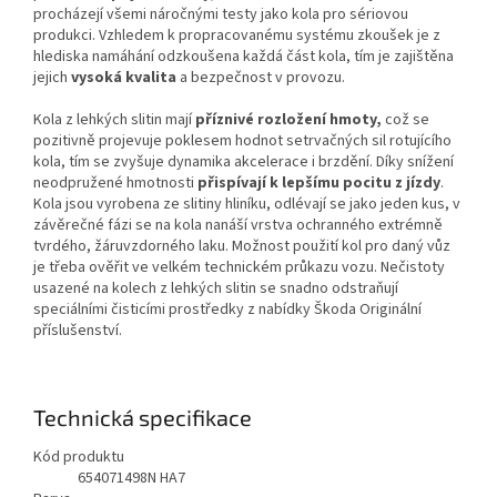
procházejí všemi náročnými testy jako kola pro sériovou
produkci. Vzhledem k propracovanému systému zkoušek je z
hlediska namáhání odzkoušena každá část kola, tím je zajištěna
jejich
vysoká kvalita
a bezpečnost v provozu.
Kola z lehkých slitin mají
příznivé rozložení hmoty,
což se
pozitivně projevuje poklesem hodnot setrvačných sil rotujícího
kola, tím se zvyšuje dynamika akcelerace i brzdění. Díky snížení
neodpružené hmotnosti
přispívají k lepšímu pocitu z jízdy
.
Kola jsou vyrobena ze slitiny hliníku, odlévají se jako jeden kus, v
závěrečné fázi se na kola nanáší vrstva ochranného extrémně
tvrdého, žáruvzdorného laku. Možnost použití kol pro daný vůz
je třeba ověřit ve velkém technickém průkazu vozu. Nečistoty
usazené na kolech z lehkých slitin se snadno odstraňují
speciálními čisticími prostředky z nabídky Škoda Originální
příslušenství.
Technická specifikace
Kód produktu
654071498N HA7