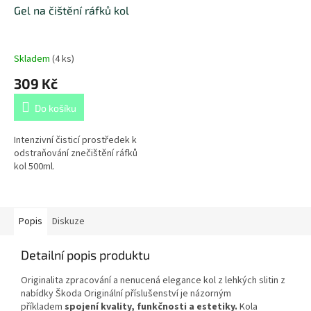
Gel na čištění ráfků kol
Skladem
(
4 ks
)
309 Kč
Do košíku
Intenzivní čisticí prostředek k
odstraňování znečištění ráfků
kol 500ml.
Popis
Diskuze
Detailní popis produktu
Originalita zpracování a nenucená elegance kol z lehkých slitin z
nabídky Škoda Originální příslušenství je názorným
příkladem
spojení kvality, funkčnosti a estetiky.
Kola