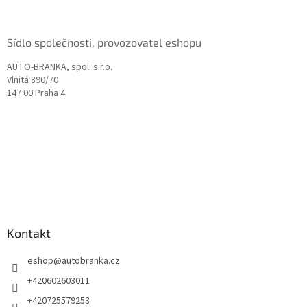
í
Sídlo společnosti, provozovatel eshopu
AUTO-BRANKA, spol. s r.o.
Vlnitá 890/70
147 00 Praha 4
Kontakt
eshop
@
autobranka.cz
+420602603011
+420725579253