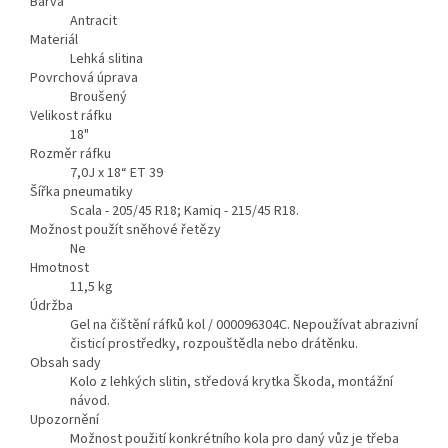
Barva
Antracit
Materiál
Lehká slitina
Povrchová úprava
Broušený
Velikost ráfku
18"
Rozměr ráfku
7,0J x 18“ ET 39
Šířka pneumatiky
Scala - 205/45 R18; Kamiq - 215/45 R18.
Možnost použít sněhové řetězy
Ne
Hmotnost
11,5
kg
Údržba
Gel na čištění ráfků kol / 000096304C. Nepoužívat abrazivní
čisticí prostředky, rozpouštědla nebo drátěnku.
Obsah sady
Kolo z lehkých slitin, středová krytka Škoda, montážní
návod.
Upozornění
Možnost použití konkrétního kola pro daný vůz je třeba