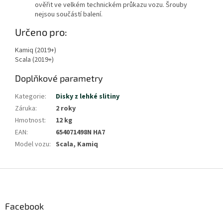
ověřit ve velkém technickém průkazu vozu. Šrouby
nejsou součástí balení.
Zobrazit
Určeno pro:
méně
Kamiq (2019+)
Scala (2019+)
Doplňkové parametry
Kategorie
:
Disky z lehké slitiny
Záruka
:
2 roky
Hmotnost
:
12 kg
EAN
:
654071498N HA7
Model vozu
:
Scala, Kamiq
Z
á
p
a
Facebook
t