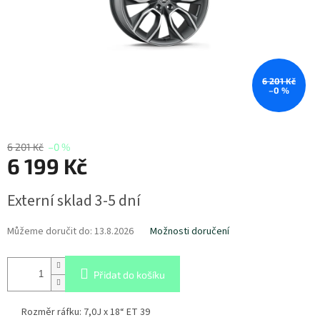
6 201 Kč
–0 %
6 201 Kč
–0 %
6 199 Kč
Měrná
Externí sklad 3-5 dní
cena:
Můžeme doručit do:
13.8.2026
Možnosti doručení
Přidat do košíku
Rozměr ráfku: 7,0J x 18“ ET 39