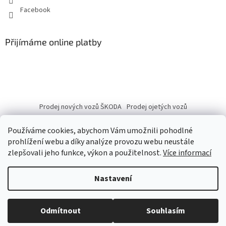
Facebook
Přijímáme online platby
Prodej nových vozů ŠKODA
Prodej ojetých vozů
Používáme cookies, abychom Vám umožnili pohodlné
prohlížení webu a díky analýze provozu webu neustále
zlepšovali jeho funkce, výkon a použitelnost.
Více informací
Vytvořil Shoptet
Nastavení
Copyright 2026
eshop.autobranka.cz
. Všechna práva vyhrazena.
Odmítnout
Souhlasím
Upravit nastavení cookies