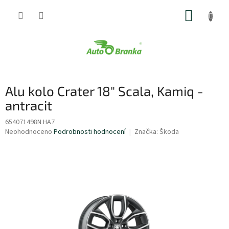
Přejít
NÁKUP
na
obsah
KOŠÍK
Alu kolo Crater 18" Scala, Kamiq -
antracit
654071498N HA7
Průměrné
Neohodnoceno
Podrobnosti hodnocení
Značka:
Škoda
hodnocení
produktu
je
0,0
z
5
hvězdiček.