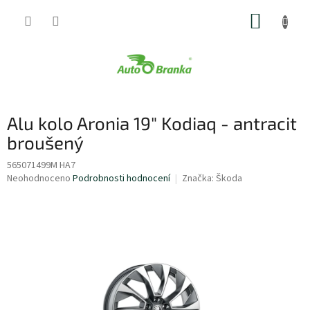
Přejít
NÁKUP
na
obsah
KOŠÍK
Alu kolo Aronia 19" Kodiaq - antracit
broušený
565071499M HA7
Průměrné
Neohodnoceno
Podrobnosti hodnocení
Značka:
Škoda
hodnocení
produktu
je
0,0
z
5
hvězdiček.