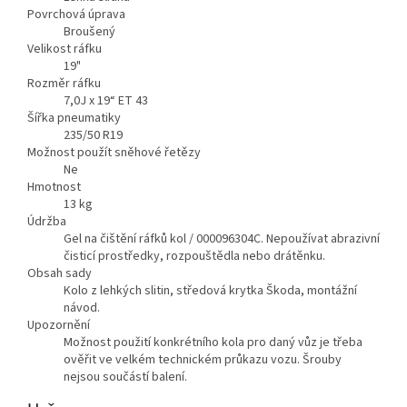
Povrchová úprava
Broušený
Velikost ráfku
19"
Rozměr ráfku
7,0J x 19“ ET 43
Šířka pneumatiky
235/50 R19
Možnost použít sněhové řetězy
Ne
Hmotnost
13
kg
Údržba
Gel na čištění ráfků kol / 000096304C. Nepoužívat abrazivní
čisticí prostředky, rozpouštědla nebo drátěnku.
Obsah sady
Kolo z lehkých slitin, středová krytka Škoda, montážní
návod.
Upozornění
Možnost použití konkrétního kola pro daný vůz je třeba
ověřit ve velkém technickém průkazu vozu. Šrouby
nejsou součástí balení.
Zobrazit