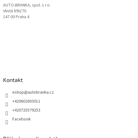
AUTO-BRANKA, spol. s r.o.
Vlnitá 890/70
147 00 Praha 4
Kontakt
eshop
@
autobranka.cz
+420602603011
+420725579253
Facebook