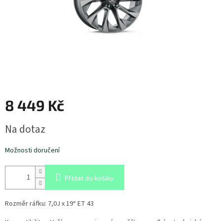
8 449 Kč
Měrná
Na dotaz
cena:
Možnosti doručení
Přidat do košíku
Rozměr ráfku: 7,0J x 19“ ET 43