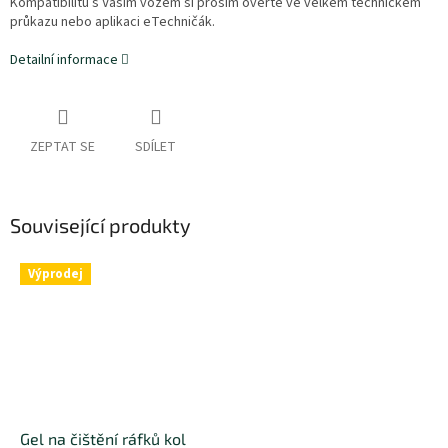
Kompatibilitu s Vaším vozem si prosím ověřte ve velkém technickém
průkazu nebo aplikaci eTechničák.
Detailní informace
ZEPTAT SE
SDÍLET
Související produkty
Výprodej
Gel na čištění ráfků kol