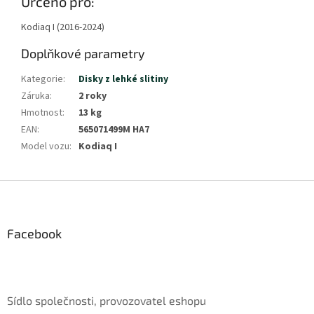
Určeno pro:
méně
Kodiaq I (2016-2024)
Doplňkové parametry
Kategorie
:
Disky z lehké slitiny
Záruka
:
2 roky
Hmotnost
:
13 kg
EAN
:
565071499M HA7
Model vozu
:
Kodiaq I
Z
á
p
a
Facebook
t
í
Sídlo společnosti, provozovatel eshopu