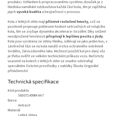
produkci. Vzhledem k propracovanému systému zkoušek je z
hlediska namáhání odzkoušena každá část kola, tím je zajištěna
jejich
vysoká kvalita
a bezpečnost v provozu.
Kola z lehkých slitin mají
příznivé rozložení hmoty,
což se
pozitivně projevuje poklesem hodnot setrvačných sil rotujícího
kola, tím se zvyšuje dynamika akcelerace i brzdění. Díky snížení
neodpružené hmotnosti
přispívají k lepšímu pocitu z jízdy
.
Kola jsou vyrobena ze slitiny hliníku, odlévají se jako jeden kus, v
závěrečné fázi se na kola nanáší vrstva ochranného extrémně
tvrdého, žáruvzdorného laku. Možnost použití kol pro daný vůz
je třeba ověřit ve velkém technickém průkazu vozu. Nečistoty
usazené na kolech z lehkých slitin se snadno odstraňují
speciálními čisticími prostředky z nabídky Škoda Originální
příslušenství.
Technická specifikace
Kód produktu
565071499M HA7
Barva
Antracit
Materiál
Lehká slitina