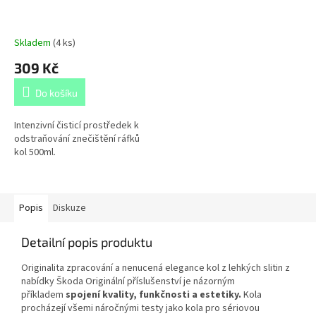
Skladem
(
4 ks
)
309 Kč
Do košíku
Intenzivní čisticí prostředek k
odstraňování znečištění ráfků
kol 500ml.
Popis
Diskuze
Detailní popis produktu
Originalita zpracování a nenucená elegance kol z lehkých slitin z
nabídky Škoda Originální příslušenství je názorným
příkladem
spojení kvality, funkčnosti a estetiky.
Kola
procházejí všemi náročnými testy jako kola pro sériovou