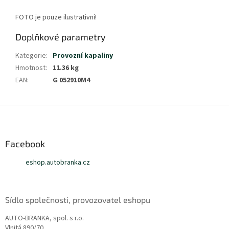
FOTO je pouze ilustrativní!
Doplňkové parametry
Kategorie
:
Provozní kapaliny
Hmotnost
:
11.36 kg
EAN
:
G 052910M4
Z
á
p
a
Facebook
t
eshop.autobranka.cz
í
Sídlo společnosti, provozovatel eshopu
AUTO-BRANKA, spol. s r.o.
Vlnitá 890/70