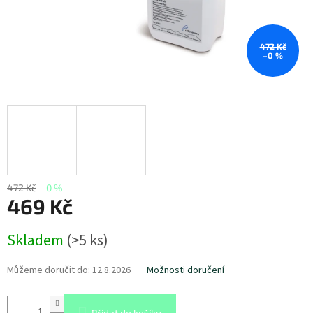
472 Kč
–0 %
472 Kč
–0 %
469 Kč
Měrná
Skladem
(
>5 ks
)
cena:
Můžeme doručit do:
12.8.2026
Možnosti doručení
Přidat do košíku