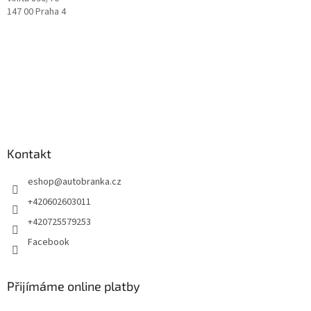
147 00 Praha 4
Kontakt
eshop
@
autobranka.cz
+420602603011
+420725579253
Facebook
Přijímáme online platby