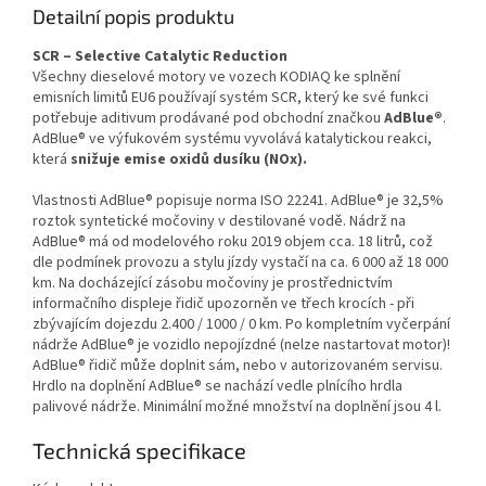
Detailní popis produktu
SCR – Selective Catalytic Reduction
Všechny dieselové motory ve vozech KODIAQ ke splnění
emisních limitů EU6 používají systém SCR, který ke své funkci
potřebuje aditivum prodávané pod obchodní značkou
AdBlue®
.
AdBlue® ve výfukovém systému vyvolává katalytickou reakci,
která
snižuje emise oxidů dusíku (NOx).
Vlastnosti AdBlue® popisuje norma ISO 22241. AdBlue® je 32,5%
roztok syntetické močoviny v destilované vodě. Nádrž na
AdBlue® má od modelového roku 2019 objem cca. 18 litrů, což
dle podmínek provozu a stylu jízdy vystačí na ca. 6 000 až 18 000
km. Na docházející zásobu močoviny je prostřednictvím
informačního displeje řidič upozorněn ve třech krocích - při
zbývajícím dojezdu 2.400 / 1000 / 0 km. Po kompletním vyčerpání
nádrže AdBlue® je vozidlo nepojízdné (nelze nastartovat motor)!
AdBlue® řidič může doplnit sám, nebo v autorizovaném servisu.
Hrdlo na doplnění AdBlue® se nachází vedle plnícího hrdla
palivové nádrže. Minimální možné množství na doplnění jsou 4 l.
Technická specifikace