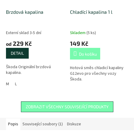
Brzdová kapalina
Chladící kapalina 1 l
Externí sklad 3-5 dní
Skladem
(
5 ks
)
229 Kč
149 Kč
od
DETAIL
Do košíku
Škoda Originální brzdová
Hotová směs chladicí kapaliny
kapalina.
G12evo pro všechny vozy
Škoda.
M
L
ZOBRAZIT VŠECHNY SOUVISEJÍCÍ PRODUKTY
Popis
Související soubory (1)
Diskuze