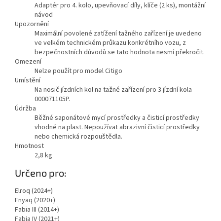
Adaptér pro 4. kolo, upevňovací díly, klíče (2 ks), montážní
návod
Upozornění
Maximální povolené zatížení tažného zařízení je uvedeno
ve velkém technickém průkazu konkrétního vozu, z
bezpečnostních důvodů se tato hodnota nesmí překročit.
Omezení
Nelze použít pro model Citigo
Umístění
Na nosič jízdních kol na tažné zařízení pro 3 jízdní kola
000071105P.
Údržba
Běžné saponátové mycí prostředky a čisticí prostředky
vhodné na plast. Nepoužívat abrazivní čisticí prostředky
nebo chemická rozpouštědla.
Hmotnost
2,8
kg
Určeno pro:
Elroq (2024+)
Enyaq (2020+)
Fabia III (2014+)
Fabia IV (2021+)