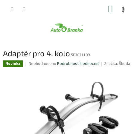
Přejít
NÁKUP
na
obsah
KOŠÍK
Adaptér pro 4. kolo
5E3071109
Průměrné
Neohodnoceno
Podrobnosti hodnocení
Značka:
Škoda
Novinka
hodnocení
produktu
je
0,0
z
5
hvězdiček.