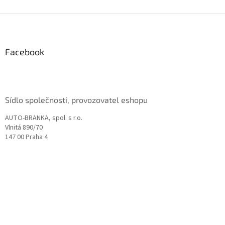
Z
á
p
a
Facebook
t
í
Sídlo společnosti, provozovatel eshopu
AUTO-BRANKA, spol. s r.o.
Vlnitá 890/70
147 00 Praha 4