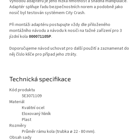
Výhodou adaptéru je jeho nízká hmotnost a snadná manipulace.
Adaptér splňuje řadu bezpečnostních norem a podobně jako
nosič byl testován systémem City Crash.
Při montáži adaptéru postupujte vždy dle přiloženého
montážního návodu a návodu k nosiči na tažné zařízení pro 3
jízdní kola
000071105P
.
Doporučujeme návod uchovat pro další použití a zaznamenat do
něj číslo klíče pro případ jeho ztráty.
Technická specifikace
Kód produktu
5E3071109
Materiál
Kvalitní ocel
Eloxovaný hliník
Plast
Rozměry
Průměr rámu kola (trubka ø 22 - 80 mm).
Obsah sady