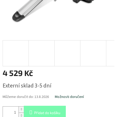
4 529 Kč
Měrná
Externí sklad 3-5 dní
cena:
Můžeme doručit do:
13.8.2026
Možnosti doručení
Přidat do košíku